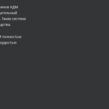
аминов КДМ
щательный
. Такая система
дства.
М полностью
гордостью