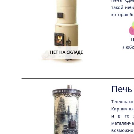
Печь КДМ
такой неб
которая б
Ц
Любо
НЕТ НА СКЛАДЕ
Печь
Теплонако
Кирпичные
и в то ж
металлич
возможнос