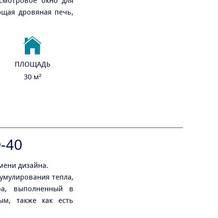
смотровое окно для
ющая дровяная печь,
ПЛОЩАДЬ
30 м²
-40
мени дизайна.
умулирования тепла,
ра, выполненный в
ым, также как есть