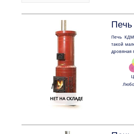
Печь
Печь КДМ
такой мал
дровяная 
Ц
Любо
НЕТ НА СКЛАДЕ