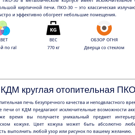
 ПКО-30 в металлическом корпусе имеет исключительное 
ольшой кирпичной печи. ПКО-30 – это классическая излуча
ыстро и эффективно обогреет небольшие помещения.
ВЕТ
ВЕС
ОБЗОР ОГНЯ
й по ral
770 кг
Дверца со стеклом
 КДМ круглая отопительная ПКО
пительная печь безупречного качества и неподвластного вре
 печи от КДМ предлагают исключительные возможности акк
е время вы получаете уникальный предмет интерье
еском кожухе. Цвет кожуха может быть абсолютно люб
ть выполнить любой узор или рисунок по вашему желанию.