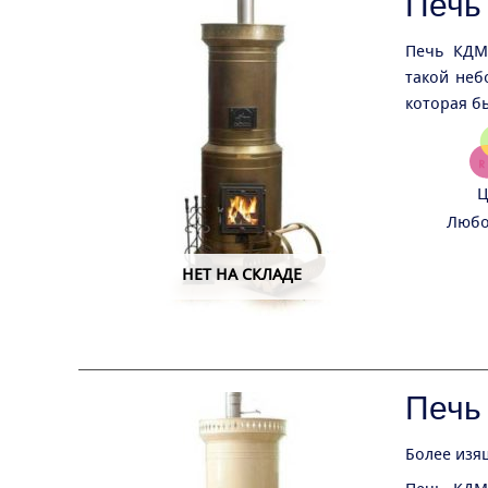
Печь
Печь КДМ
такой неб
которая б
Ц
Любо
НЕТ НА СКЛАДЕ
Печь
Более изя