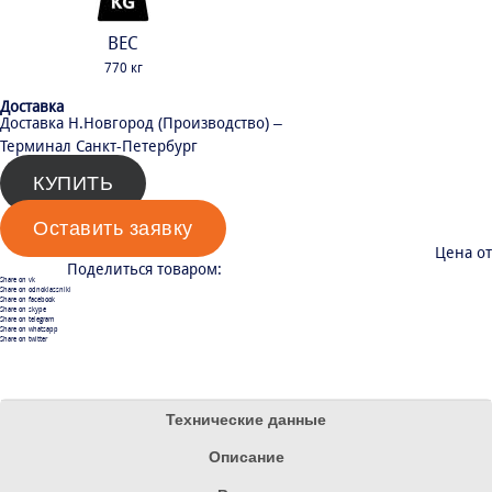
ВЕС
770 кг
Доставка
Доставка Н.Новгород (Производство) –
Терминал Санкт-Петербург
КУПИТЬ
Оставить заявку
Цена от
Поделиться товаром:
Share on vk
Share on odnoklassniki
Share on facebook
Share on skype
Share on telegram
Share on whatsapp
Share on twitter
Технические данные
Описание