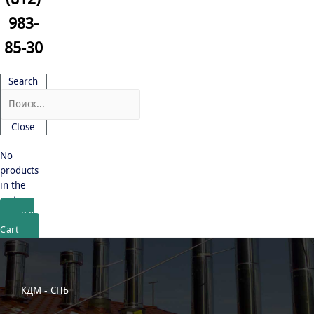
983-
85-30
Search
Close
No
products
in the
cart.
₽
0
Cart
КДМ - СПБ